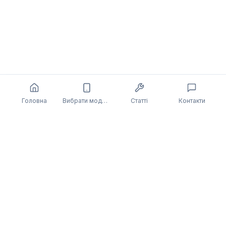
Головна
Вибрати модель
Статті
Контакти
Також може бути цікаво