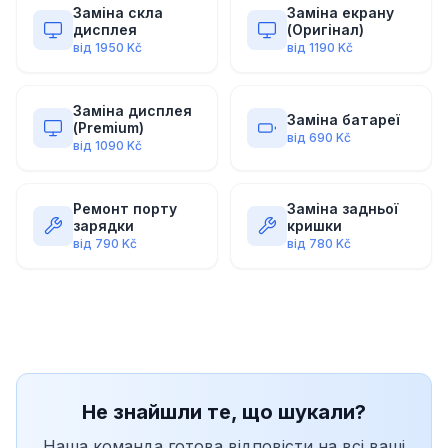
Заміна скла
Заміна екрану
дисплея
(Оригінал)
від
1950
Kč
від
1190
Kč
Заміна дисплея
Заміна батареї
(Premium)
від
690
Kč
від
1090
Kč
Ремонт порту
Заміна задньої
зарядки
кришки
від
790
Kč
від
780
Kč
Не знайшли те, що шукали?
Наша команда готова відповісти на всі ваші