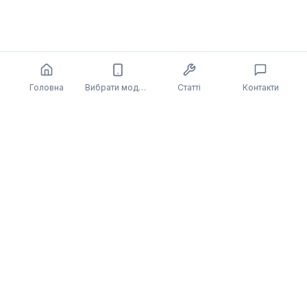
Головна
Вибрати модель
Статті
Контакти
DeviceHelp
Професійний ремонт мобільних пристроїв
Компанія