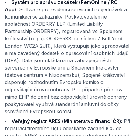
Systém pro správu zakázek (RemOnline / RO
App):
Software pro evidenci servisních objednávek a
komunikaci se zákazníky. Poskytovatelem je
společnost ORDERRY LLP (Limited Liability
Partnership ORDERRY), registrovaná ve Spojeném
království (reg. č. OC426588, se sídlem 7 Bell Yard,
London WC2A 2JR), která vystupuje jako zpracovatel
a má zavedený dodatek o zpracování osobních údajů
(DPA). Data jsou ukládána na zabezpečených
serverech v Evropské unii a Spojeném království
(datové centrum v Nizozemsku); Spojené království
disponuje rozhodnutím Evropské komise o
odpovídající úrovni ochrany. Pro případné přenosy
mimo EHP do zemí bez odpovídající úrovně ochrany
poskytovatel využívá standardní smluvní doložky
schválené Evropskou komisí.
Veřejný registr ARES (Ministerstvo financí ČR):
Při
registraci firemního účtu odesíláme zadané IČO do
registru ARES za účelem ověření a doplnění firemních