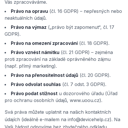
Vás zpracováváme.
Právo na opravu
(čl. 16 GDPR) – nepřesných nebo
neaktuálních údajů.
Právo na výmaz
(„právo být zapomenut“, čl. 17
GDPR).
Právo na omezení zpracování
(čl. 18 GDPR).
Právo vznést námitku
(čl. 21 GDPR) – zejména
proti zpracování na základě oprávněného zájmu
(např. přímý marketing).
Právo na přenositelnost údajů
(čl. 20 GDPR).
Právo odvolat souhlas
(čl. 7 odst. 3 GDPR).
Právo podat stížnost
u dozorového úřadu (Úřad
pro ochranu osobních údajů, www.uoou.cz).
Svá práva můžete uplatnit na našich kontaktních
údajích (ideálně e-mailem na info@devicehelp.cz). Na
Vaši žádost odpovíme bez zbytečného odkladu,