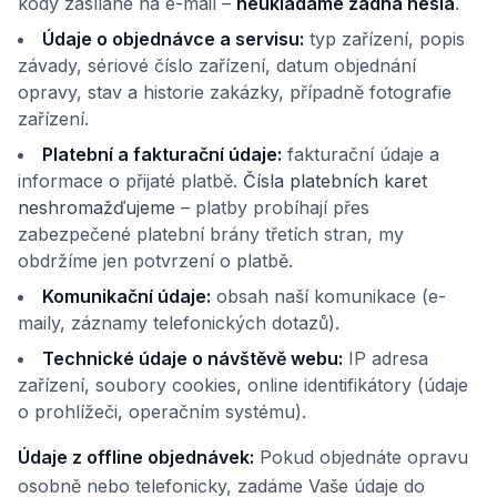
kódy zasílané na e-mail –
neukládáme žádná hesla
.
Údaje o objednávce a servisu:
typ zařízení, popis
závady, sériové číslo zařízení, datum objednání
opravy, stav a historie zakázky, případně fotografie
zařízení.
Platební a fakturační údaje:
fakturační údaje a
informace o přijaté platbě.
Čísla platebních karet
neshromažďujeme
– platby probíhají přes
zabezpečené platební brány třetích stran, my
obdržíme jen potvrzení o platbě.
Komunikační údaje:
obsah naší komunikace (e-
maily, záznamy telefonických dotazů).
Technické údaje o návštěvě webu:
IP adresa
zařízení, soubory cookies, online identifikátory (údaje
o prohlížeči, operačním systému).
Údaje z offline objednávek:
Pokud objednáte opravu
osobně nebo telefonicky, zadáme Vaše údaje do