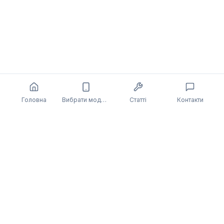
Головна
Вибрати модель
Статті
Контакти
Також може бути цікаво