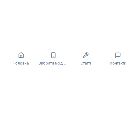
Головна
Вибрати модель
Статті
Контакти
DeviceHelp
Професійний ремонт мобільних пристроїв