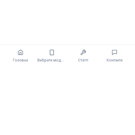
Головна
Вибрати модель
Статті
Контакти
Також може бути цікаво