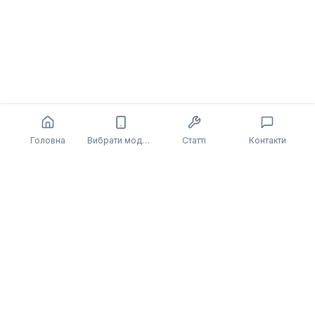
Головна
Вибрати модель
Статті
Контакти
Також може бути цікаво