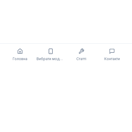
Головна
Вибрати модель
Статті
Контакти
Також може бути цікаво