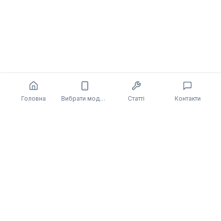
Головна
Вибрати модель
Статті
Контакти
Також може бути цікаво