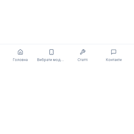
Головна
Вибрати модель
Статті
Контакти
Також може бути цікаво