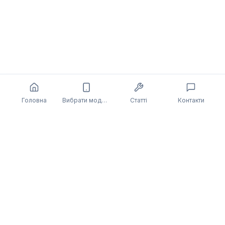
Головна
Вибрати модель
Статті
Контакти
Також може бути цікаво