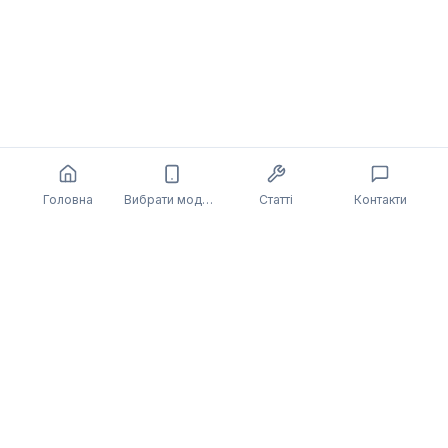
Головна
Вибрати модель
Статті
Контакти
Також може бути цікаво