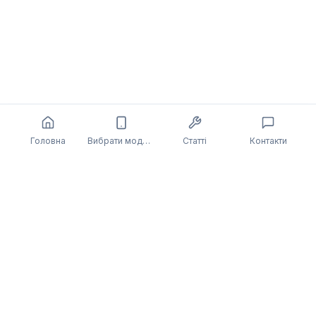
Головна
Вибрати модель
Статті
Контакти
Також може бути цікаво