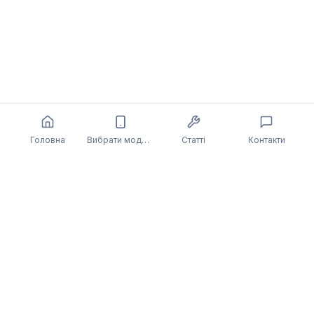
Головна
Вибрати модель
Статті
Контакти
Також може бути цікаво