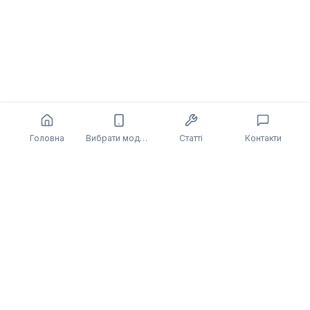
Головна
Вибрати модель
Статті
Контакти
Також може бути цікаво