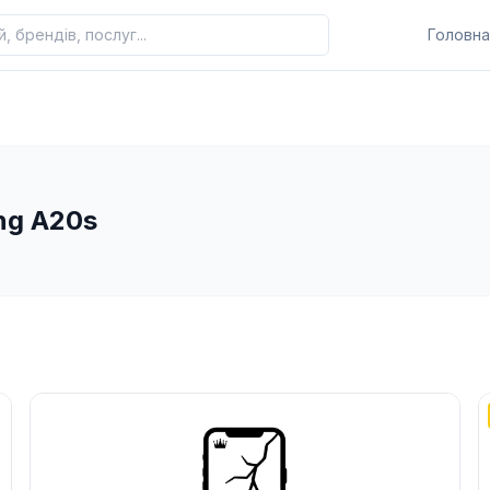
Головна
ng A20s