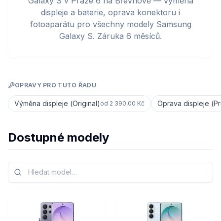
Galaxy S v Praze 6 na Břevnově — výměna
displeje a baterie, oprava konektoru i
fotoaparátu pro všechny modely Samsung
Galaxy S. Záruka 6 měsíců.
OPRAVY PRO TUTO ŘADU
Výměna displeje (Original)
Oprava displeje (P
od
2 390,00 Kč
Dostupné modely