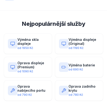
Nejpopulárnější služby
Výměna skla
Výměna displeje
displeje
(Original)
od
1950
Kč
od
1190
Kč
Oprava displeje
Výměna baterie
(Premium)
od
690
Kč
od
1090
Kč
Oprava
Oprava zadního
nabíjecího portu
krytu
od
790
Kč
od
780
Kč