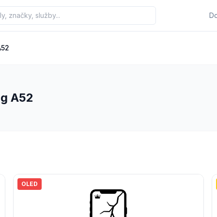
D
A52
ng A52
OLED