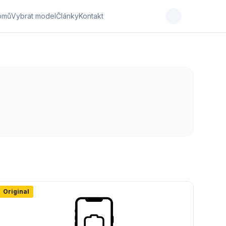
omů
Vybrat model
Články
Kontakt
Original