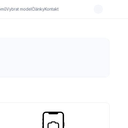
omů
Vybrat model
Články
Kontakt