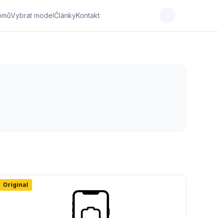
omů
Vybrat model
Články
Kontakt
Original