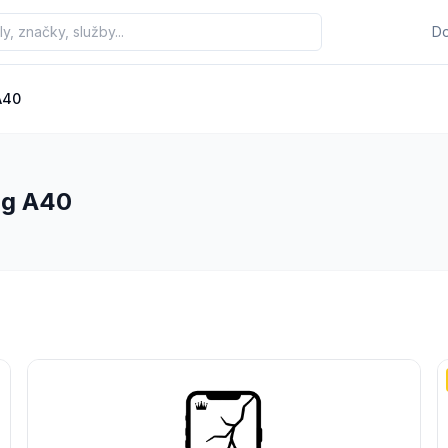
D
A40
ng A40