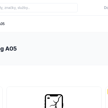
D
A05
ng A05