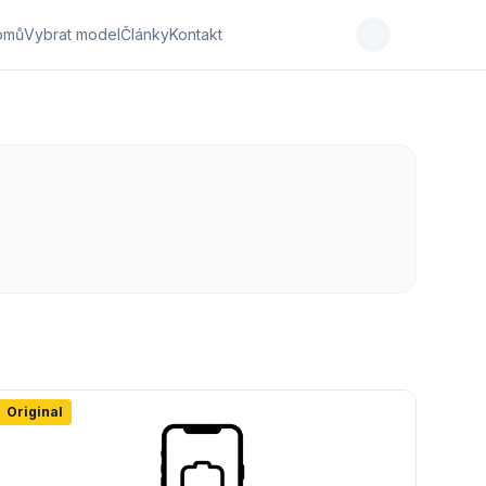
omů
Vybrat model
Články
Kontakt
Original